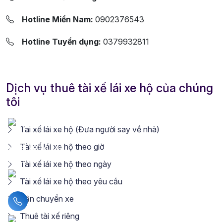
Hotline Miền Nam:
0902376543
Hotline Tuyển dụng:
0379932811
Dịch vụ thuê tài xế lái xe hộ của chúng
tôi
Tài xế lái xe hộ (Đưa người say về nhà)
Tài xế lái xe hộ theo giờ
Tài xế lái xe hộ theo ngày
Tài xế lái xe hộ theo yêu cầu
Vận chuyển xe
Liên hệ hotline
Thuê tài xế riêng