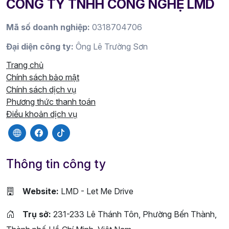
CÔNG TY TNHH CÔNG NGHỆ LMD
Mã số doanh nghiệp:
0318704706
Đại diện công ty:
Ông Lê Trường Sơn
Trang chủ
Chính sách bảo mật
Chính sách dịch vụ
Phương thức thanh toán
Điều khoản dịch vụ
Thông tin công ty
Website:
LMD - Let Me Drive
Trụ sở:
231-233 Lê Thánh Tôn, Phường Bến Thành,