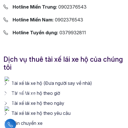
Hotline Miền Trung:
0902376543
Hotline Miền Nam:
0902376543
Hotline Tuyển dụng:
0379932811
Dịch vụ thuê tài xế lái xe hộ của chúng
tôi
Tài xế lái xe hộ (Đưa người say về nhà)
Tài xế lái xe hộ theo giờ
Tài xế lái xe hộ theo ngày
Tài xế lái xe hộ theo yêu cầu
Vận chuyển xe
Liên hệ hotline