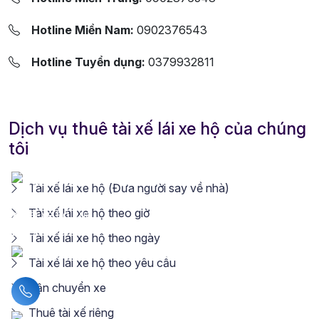
Hotline Miền Nam:
0902376543
Hotline Tuyển dụng:
0379932811
Dịch vụ thuê tài xế lái xe hộ của chúng
tôi
Tài xế lái xe hộ (Đưa người say về nhà)
Tài xế lái xe hộ theo giờ
Tài xế lái xe hộ theo ngày
Tài xế lái xe hộ theo yêu cầu
Vận chuyển xe
Liên hệ hotline
Thuê tài xế riêng