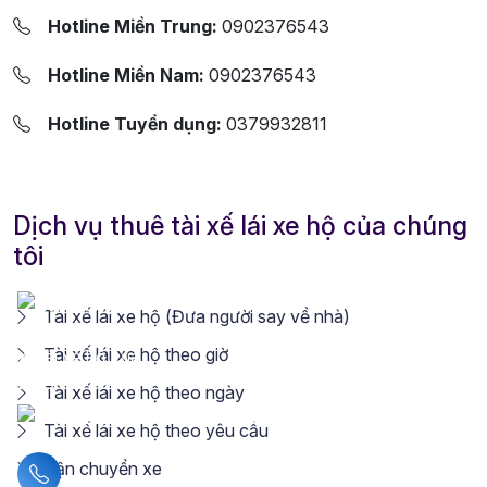
Hotline Miền Trung:
0902376543
Hotline Miền Nam:
0902376543
Hotline Tuyển dụng:
0379932811
Dịch vụ thuê tài xế lái xe hộ của chúng
tôi
Tài xế lái xe hộ (Đưa người say về nhà)
Tài xế lái xe hộ theo giờ
Tài xế lái xe hộ theo ngày
Tài xế lái xe hộ theo yêu cầu
Vận chuyển xe
Liên hệ hotline