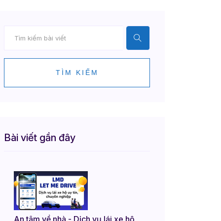
TÌM KIẾM
Bài viết gần đây
An tâm về nhà - Dịch vụ lái xe hộ