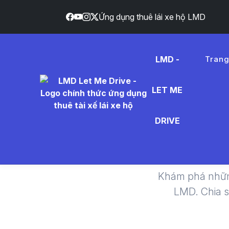
Ứng dụng thuê lái xe hộ LMD
LMD -
Tran
LET ME
giá thuê
DRIVE
Khám phá nhữn
LMD. Chia 