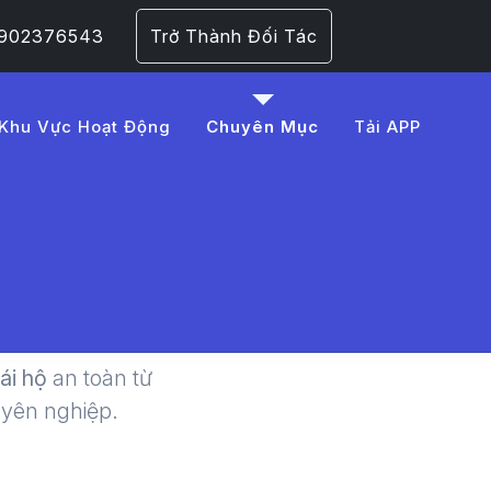
 0902376543
Trở Thành Đối Tác
Khu Vực Hoạt Động
Chuyên Mục
Tải APP
Lái Xe Hộ
lái hộ
an toàn từ
uyên nghiệp.