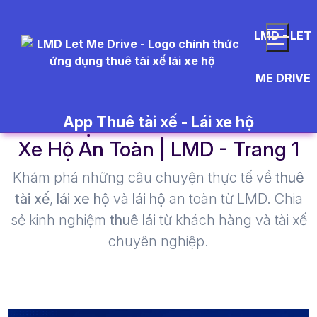
LMD - LET
ME DRIVE
lái xe hộ Huế - Thuê Tài Xế Lái
App Thuê tài xế - Lái xe hộ
Xe Hộ An Toàn | LMD - Trang 1​
Khám phá những câu chuyện thực tế về
thuê
tài xế
,
lái xe hộ
và
lái hộ
an toàn từ LMD. Chia
sẻ kinh nghiệm
thuê lái
từ khách hàng và tài xế
chuyên nghiệp.