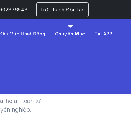
 0902376543
Trở Thành Đối Tác
Khu Vực Hoạt Động
Chuyên Mục
Tải APP
ài Xế Lái
 1​
lái hộ
an toàn từ
uyên nghiệp.