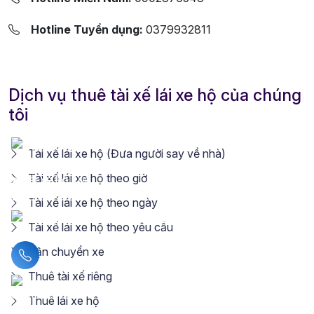
Hotline Tuyển dụng:
0379932811
Dịch vụ thuê tài xế lái xe hộ của chúng
tôi
Tài xế lái xe hộ (Đưa người say về nhà)
Tài xế lái xe hộ theo giờ
Tài xế lái xe hộ theo ngày
Tài xế lái xe hộ theo yêu cầu
Vận chuyển xe
Liên hệ hotline
Thuê tài xế riêng
Thuê lái xe hộ