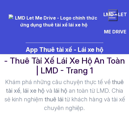
LMD - LET
ME DRIVE
r%C6%B0%E1%BB%A3u%20va
App Thuê tài xế - Lái xe hộ
- Thuê Tài Xế Lái Xe Hộ An Toàn
| LMD - Trang 1​
Khám phá những câu chuyện thực tế về
thuê
tài xế
,
lái xe hộ
và
lái hộ
an toàn từ LMD. Chia
sẻ kinh nghiệm
thuê lái
từ khách hàng và tài xế
chuyên nghiệp.