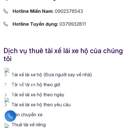
Hotline Miền Nam:
0902376543
Hotline Tuyển dụng:
0379932811
Dịch vụ thuê tài xế lái xe hộ của chúng
tôi
Tài xế lái xe hộ (Đưa người say về nhà)
Tài xế lái xe hộ theo giờ
Tài xế lái xe hộ theo ngày
Tài xế lái xe hộ theo yêu cầu
Vận chuyển xe
Liên hệ hotline
Thuê tài xế riêng