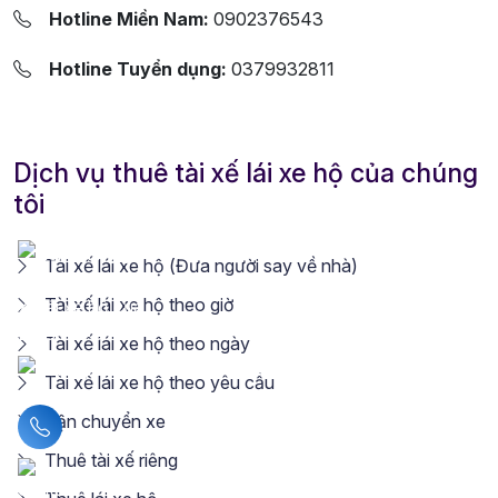
Hotline Miền Nam:
0902376543
Hotline Tuyển dụng:
0379932811
Dịch vụ thuê tài xế lái xe hộ của chúng
tôi
Tài xế lái xe hộ (Đưa người say về nhà)
Tài xế lái xe hộ theo giờ
Tài xế lái xe hộ theo ngày
Tài xế lái xe hộ theo yêu cầu
Vận chuyển xe
Liên hệ hotline
Thuê tài xế riêng