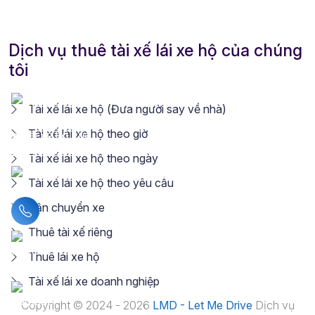
Dịch vụ thuê tài xế lái xe hộ của chúng
tôi
Tài xế lái xe hộ (Đưa người say về nhà)
Tài xế lái xe hộ theo giờ
Tài xế lái xe hộ theo ngày
Tài xế lái xe hộ theo yêu cầu
Vận chuyển xe
Liên hệ hotline
Thuê tài xế riêng
Thuê lái xe hộ
Tài xế lái xe doanh nghiệp
Copyright © 2024 - 2026
LMD - Let Me Drive
Dịch vụ