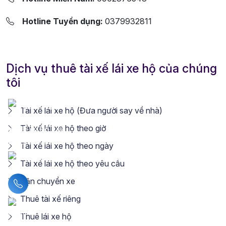
Hotline Tuyển dụng:
0379932811
Dịch vụ thuê tài xế lái xe hộ của chúng
tôi
Tài xế lái xe hộ (Đưa người say về nhà)
Tài xế lái xe hộ theo giờ
Tài xế lái xe hộ theo ngày
Tài xế lái xe hộ theo yêu cầu
Vận chuyển xe
Liên hệ hotline
Thuê tài xế riêng
Thuê lái xe hộ