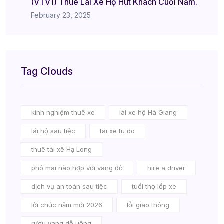
(VTV1) Thuê Lái Xe Hộ Hút Khách Cuối Năm.
February 23, 2025
Tag Clouds
kinh nghiệm thuê xe
lái xe hộ Hà Giang
lái hộ sau tiệc
tai xe tu do
thuê tài xế Hạ Long
phô mai nào hợp với vang đỏ
hire a driver
dịch vụ an toàn sau tiệc
tuổi thọ lốp xe
lời chúc năm mới 2026
lỗi giao thông
rượu vang dễ uống