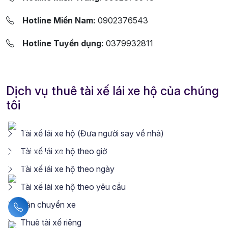
Hotline Miền Nam:
0902376543
Hotline Tuyển dụng:
0379932811
Dịch vụ thuê tài xế lái xe hộ của chúng
tôi
Tài xế lái xe hộ (Đưa người say về nhà)
Tài xế lái xe hộ theo giờ
Tài xế lái xe hộ theo ngày
Tài xế lái xe hộ theo yêu cầu
Vận chuyển xe
Liên hệ hotline
Thuê tài xế riêng