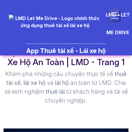
LMD - LET
ME DRIVE
việc làm tài xế - Thuê Tài Xế Lái
App Thuê tài xế - Lái xe hộ
Xe Hộ An Toàn | LMD - Trang 1​
Khám phá những câu chuyện thực tế về
thuê
tài xế
,
lái xe hộ
và
lái hộ
an toàn từ LMD. Chia
sẻ kinh nghiệm
thuê lái
từ khách hàng và tài xế
chuyên nghiệp.