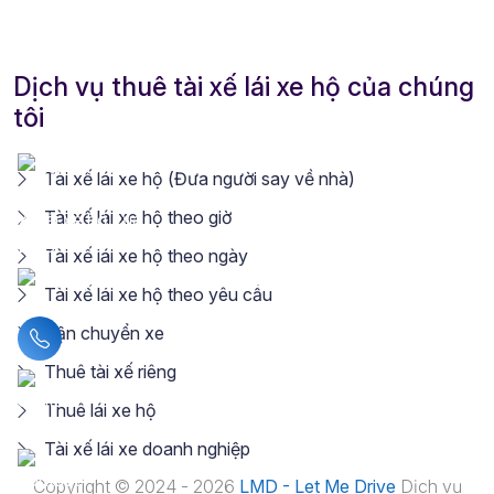
Dịch vụ thuê tài xế lái xe hộ của chúng
tôi
Tài xế lái xe hộ (Đưa người say về nhà)
Tài xế lái xe hộ theo giờ
Tài xế lái xe hộ theo ngày
Tài xế lái xe hộ theo yêu cầu
Vận chuyển xe
Liên hệ hotline
Thuê tài xế riêng
Thuê lái xe hộ
Tài xế lái xe doanh nghiệp
Copyright © 2024 - 2026
LMD - Let Me Drive
Dịch vụ