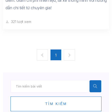
điểm. Giảm chi phí nhiên liệu, lái xe thông minh với hướng
dẫn chi tiết từ chuyên gia!
321 lượt xem
1
TÌM KIẾM