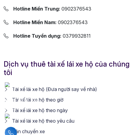
Hotline Miền Trung:
0902376543
Hotline Miền Nam:
0902376543
Hotline Tuyển dụng:
0379932811
Dịch vụ thuê tài xế lái xe hộ của chúng
tôi
Tài xế lái xe hộ (Đưa người say về nhà)
Tài xế lái xe hộ theo giờ
Tài xế lái xe hộ theo ngày
Tài xế lái xe hộ theo yêu cầu
Vận chuyển xe
Liên hệ hotline