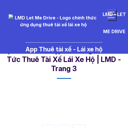
LMD - LET
ME DRIVE
App Thuê tài xế - Lái xe hộ
phô mai nào hợp với vang đỏ - Tin
Tức Thuê Tài Xế Lái Xe Hộ | LMD -
Trang 3​