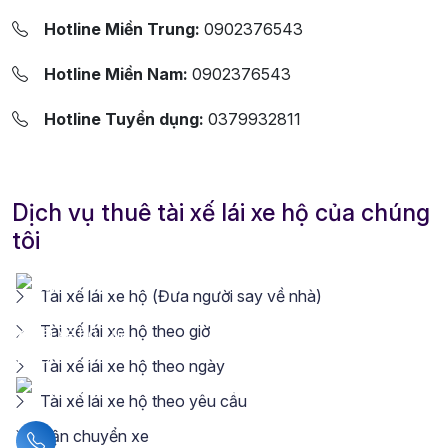
Hotline Miền Trung:
0902376543
Hotline Miền Nam:
0902376543
Hotline Tuyển dụng:
0379932811
Dịch vụ thuê tài xế lái xe hộ của chúng
tôi
Tài xế lái xe hộ (Đưa người say về nhà)
Tài xế lái xe hộ theo giờ
Tài xế lái xe hộ theo ngày
Tài xế lái xe hộ theo yêu cầu
Vận chuyển xe
Liên hệ hotline