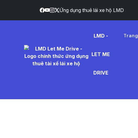
Ứng dụng thuê lái xe hộ LMD
LMD -
Tran
LET ME
lái xe hộ
DRIVE