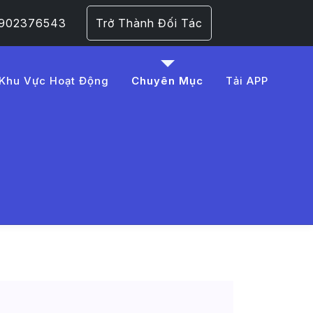
 0902376543
Trở Thành Đối Tác
Khu Vực Hoạt Động
Chuyên Mục
Tải APP
 Lái Xe Hộ