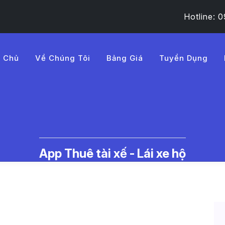
Hotline:
g Chủ
Về Chúng Tôi
Bảng Giá
Tuyển Dụng
 Hà Giang - Tin Tức Thuê Tài Xế
| LMD - Trang 4​
App Thuê tài xế - Lái xe hộ