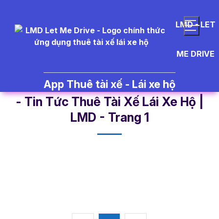
LMD - LET
ME DRIVE
App Thuê tài xế - Lái xe hộ
t%C3%A0i%20x%E1%BA%BF%20
- Tin Tức Thuê Tài Xế Lái Xe Hộ |
LMD - Trang 1​