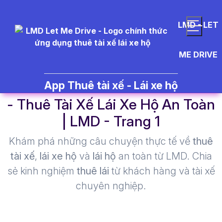
LMD - LET
ME DRIVE
%C4%91%E1%BB%99%20%C4%
App Thuê tài xế - Lái xe hộ
- Thuê Tài Xế Lái Xe Hộ An Toàn
| LMD - Trang 1​
Khám phá những câu chuyện thực tế về
thuê
tài xế
,
lái xe hộ
và
lái hộ
an toàn từ LMD. Chia
sẻ kinh nghiệm
thuê lái
từ khách hàng và tài xế
chuyên nghiệp.