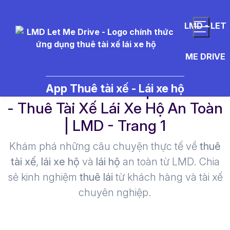
LMD - LET
ME DRIVE
b%E1%BA%AFn%20ph%C3%A1o
App Thuê tài xế - Lái xe hộ
- Thuê Tài Xế Lái Xe Hộ An Toàn
| LMD - Trang 1​
Khám phá những câu chuyện thực tế về
thuê
tài xế
,
lái xe hộ
và
lái hộ
an toàn từ LMD. Chia
sẻ kinh nghiệm
thuê lái
từ khách hàng và tài xế
chuyên nghiệp.