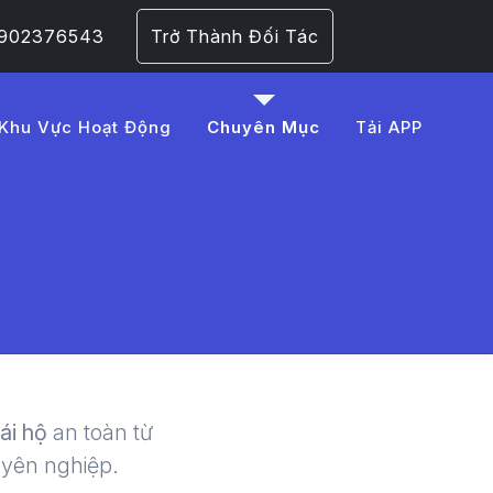
 0902376543
Trở Thành Đối Tác
Khu Vực Hoạt Động
Chuyên Mục
Tải APP
C3%A3%20s%E1%BB%9
 | LMD -
lái hộ
an toàn từ
uyên nghiệp.