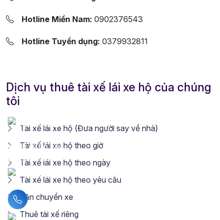
Hotline Miền Nam:
0902376543
Hotline Tuyển dụng:
0379932811
Dịch vụ thuê tài xế lái xe hộ của chúng
tôi
Tài xế lái xe hộ (Đưa người say về nhà)
Tài xế lái xe hộ theo giờ
Tài xế lái xe hộ theo ngày
Tài xế lái xe hộ theo yêu cầu
Vận chuyển xe
Liên hệ hotline
Thuê tài xế riêng