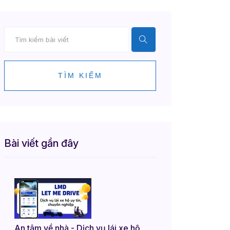
TÌM KIẾM
Bài viết gần đây
An tâm về nhà - Dịch vụ lái xe hộ