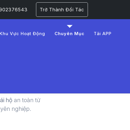
 0902376543
Trở Thành Đối Tác
Khu Vực Hoạt Động
Chuyên Mục
Tải APP
n Toàn |
lái hộ
an toàn từ
uyên nghiệp.