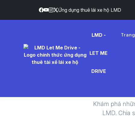
Ứng dụng thuê lái xe hộ LMD
LMD -
Tran
LET ME
gosafe 
DRIVE
Khám phá nhữn
LMD. Chia 