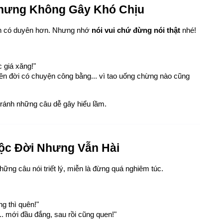
Nhưng Không Gây Khó Chịu
n có duyên hơn. Nhưng nhớ 
nói vui chứ đừng nói thật
 nhé!
c giá xăng!"
rên đời có chuyện công bằng... vì tao uống chừng nào cũng 
tránh những câu dễ gây hiểu lầm.
uộc Đời Nhưng Vẫn Hài
hững câu nói triết lý, miễn là đừng quá nghiêm túc.
ng thì quên!"
. mới đầu đắng, sau rồi cũng quen!"