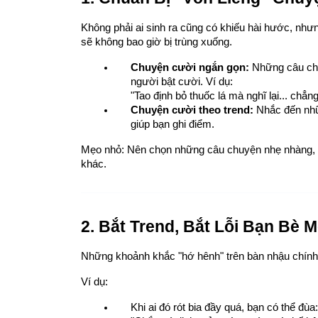
Không phải ai sinh ra cũng có khiếu hài hước, nhưn
sẽ không bao giờ bị trùng xuống.
Chuyện cười ngắn gọn:
 Những câu chu
người bật cười. Ví dụ:
"Tao định bỏ thuốc lá mà nghĩ lại... chẳn
Chuyện cười theo trend:
 Nhắc đến nhữ
giúp bạn ghi điểm.
Mẹo nhỏ: Nên chọn những câu chuyện nhẹ nhàng, kh
khác.
2. Bắt Trend, Bắt Lỗi Bạn Bè 
Những khoảnh khắc "hớ hênh" trên bàn nhậu chính l
Ví dụ:
Khi ai đó rót bia đầy quá, bạn có thể đùa: