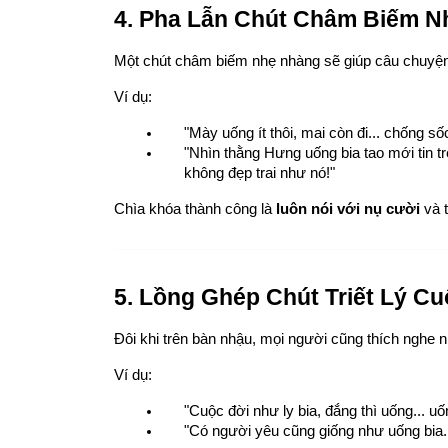
4. Pha Lẫn Chút Châm Biếm 
Một chút châm biếm nhẹ nhàng sẽ giúp câu chuyệ
Ví dụ:
"Mày uống ít thôi, mai còn đi... chống số
"Nhìn thằng Hưng uống bia tao mới tin t
không đẹp trai như nó!"
Chìa khóa thành công là 
luôn nói với nụ cười
 và 
5. Lồng Ghép Chút Triết Lý C
Đôi khi trên bàn nhậu, mọi người cũng thích nghe n
Ví dụ:
"Cuộc đời như ly bia, đắng thì uống... uố
"Có người yêu cũng giống như uống bia..