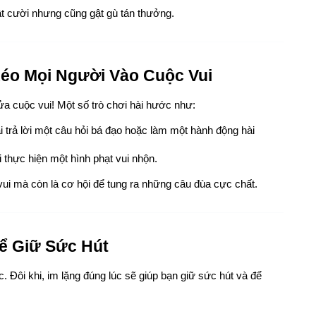
ật cười nhưng cũng gật gù tán thưởng.
éo Mọi Người Vào Cuộc Vui
ửa cuộc vui! Một số trò chơi hài hước như:
ải trả lời một câu hỏi bá đạo hoặc làm một hành động hài 
i thực hiện một hình phạt vui nhộn.
ui mà còn là cơ hội để tung ra những câu đùa cực chất.
Để Giữ Sức Hút
. Đôi khi, im lặng đúng lúc sẽ giúp bạn giữ sức hút và để 