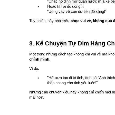
"Chắc nó định mở quán nước mía kế bê
Hoặc khi ai đó uống ít:
"Uống vậy về còn dư tiền đổ xăng!"
Tuy nhiên, hãy nhớ 
trêu chọc vui vẻ, không quá 
3. Kể Chuyện Tự Dìm Hàng Ch
Một trong những cách tạo không khí vui vẻ mà khôn
chính mình
.
Ví dụ:
"Hồi xưa tao đi tỏ tình, tính nói 'Anh thí
thắp nhang cho tình yêu luôn!"
Những câu chuyện kiểu này không chỉ khiến mọi ngư
mái hơn.