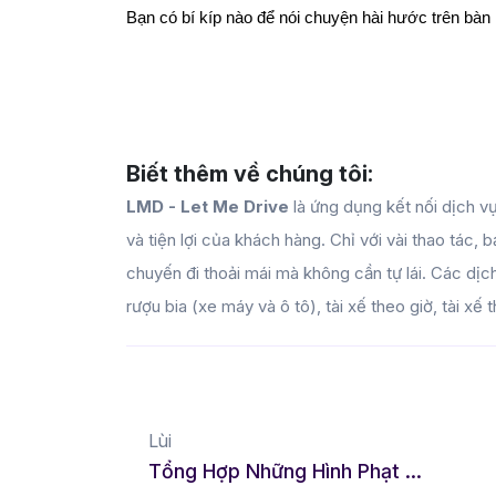
Bạn có bí kíp nào để nói chuyện hài hước trên bàn
Biết thêm về chúng tôi:
LMD - Let Me Drive
là ứng dụng kết nối dịch vụ
và tiện lợi của khách hàng. Chỉ với vài thao tác,
chuyến đi thoải mái mà không cần tự lái. Các d
rượu bia (xe máy và ô tô), tài xế theo giờ, tài xế 
Lùi
Tổng Hợp Những Hình Phạt Trên Bàn Nhậu Cực Vui – Không Thể Bỏ Lỡ!