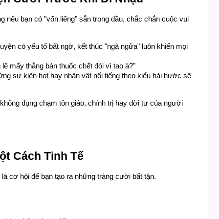
g nếu bạn có "vốn liếng" sẵn trong đầu, chắc chắn cuộc vui 
yện có yếu tố bất ngờ, kết thúc "ngã ngửa" luôn khiến mọi 
g lẽ mấy thằng bán thuốc chết đói vì tao à?"
ng sự kiện hot hay nhân vật nổi tiếng theo kiểu hài hước sẽ 
ông đụng chạm tôn giáo, chính trị hay đời tư của người 
Một Cách Tinh Tế
à cơ hội để bạn tạo ra những tràng cười bất tận.