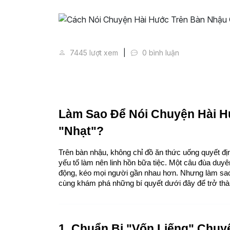
Cách Nói Chuyện Hài Hước Tr
7445 lượt xem
0 bình luận
Làm Sao Để Nói Chuyện Hài H
"Nhạt"?
Trên bàn nhậu, không chỉ đồ ăn thức uống quyết đị
yếu tố làm nên linh hồn bữa tiệc. Một câu đùa duyê
động, kéo mọi người gần nhau hơn. Nhưng làm sao 
cùng khám phá những bí quyết dưới đây để trở thà
1. Chuẩn Bị "Vốn Liếng" Chuy