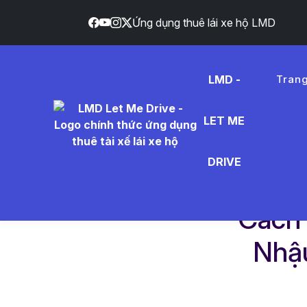
Ứng dụng thuê lái xe hộ LMD
}
LMD -
Tran
LET ME
DRIVE
Trang chủ
Dịch vụ
Cách Nói Chuyện Hà
Cách 
Nhậu