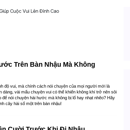
ên Bàn Nhậu Giúp Cuộc Vui Lên Đỉnh Cao
ước Trên Bàn Nhậu Mà Không 
nh độ vui, mà chính cách nói chuyện của mọi người mới là 
n dáng, vài mẩu chuyện vui có thể khiến không khí trở nên sôi 
để nói chuyện hài hước mà không bị lố hay nhạt nhẽo? Hãy 
nh cây hài số một trên bàn nhậu!
ện Cười Trước Khi Đi Nhậu