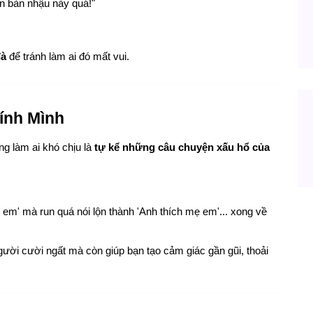
n bàn nhậu này quá!"
đà
 để tránh làm ai đó mất vui.
ính Mình
g làm ai khó chịu là 
tự kể những câu chuyện xấu hổ của 
ch em' mà run quá nói lộn thành 'Anh thích mẹ em'... xong về 
ời cười ngất mà còn giúp bạn tạo cảm giác gần gũi, thoải 