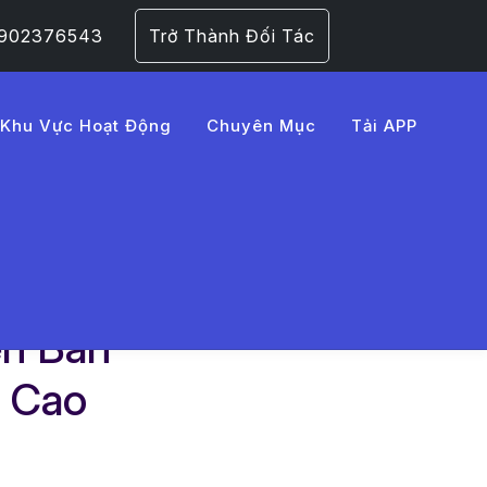
 0902376543
Trở Thành Đối Tác
Khu Vực Hoạt Động
Chuyên Mục
Tải APP
ên Bàn
h Cao