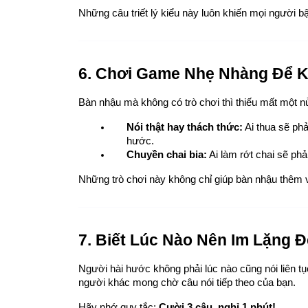
Những câu triết lý kiểu này luôn khiến mọi người b
6. Chơi Game Nhẹ Nhàng Để K
Bàn nhậu mà không có trò chơi thì thiếu mất một n
Nói thật hay thách thức:
 Ai thua sẽ ph
hước.
Chuyền chai bia:
 Ai làm rớt chai sẽ phả
Những trò chơi này không chỉ giúp bàn nhậu thêm v
7. Biết Lúc Nào Nên Im Lặng 
Người hài hước không phải lúc nào cũng nói liên tục
người khác mong chờ câu nói tiếp theo của bạn.
Hãy nhớ quy tắc: 
Cười 3 câu, nghỉ 1 phút!