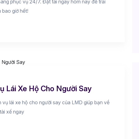
 sàng phục vụ 24/7. Đặt tài ngay hôm nay để trải
 bao giờ hết!
ụ Lái Xe Hộ Cho Người Say
ch vụ lái xe hộ cho người say của LMD giúp bạn về
tài xế ngay