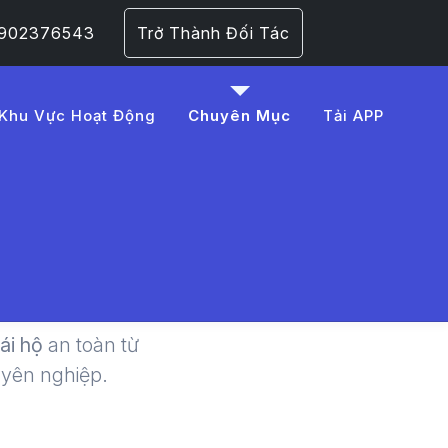
 0902376543
Trở Thành Đối Tác
Khu Vực Hoạt Động
Chuyên Mục
Tải APP
 Lái Xe
​
lái hộ
an toàn từ
uyên nghiệp.