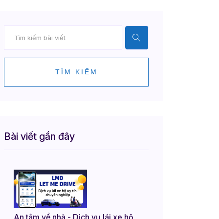
TÌM KIẾM
Bài viết gần đây
An tâm về nhà - Dịch vụ lái xe hộ