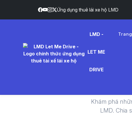
Ứng dụng thuê lái xe hộ LMD
LMD -
Tran
LET ME
An toà
DRIVE
Khám phá nhữn
LMD. Chia 