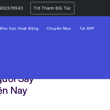
 0902376543
Trở Thành Đối Tác
Khu Vực Hoạt Động
Chuyên Mục
Tải APP
y
ười Say
ện Nay