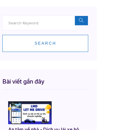
iện Nay
SEARCH
Bài viết gần đây
An tâm về nhà - Dịch vụ lái xe hộ