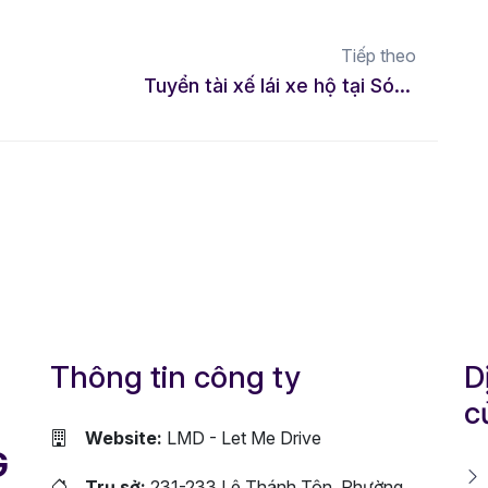
Tiếp theo
Tuyển tài xế lái xe hộ tại Sóc Sơn – Thu nhập linh hoạt, công việc tự do
Thông tin công ty
D
c
Website:
LMD - Let Me Drive
G
Trụ sở:
231-233 Lê Thánh Tôn, Phường