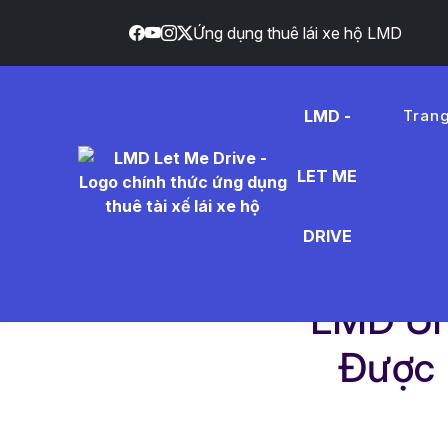
Ứng dụng thuê lái xe hộ LMD
}
LMD -
Tran
LET ME
DRIVE
Trang chủ
Dịch vụ
LMD Ứng Dụng Lái X
LMD Ứn
Được 