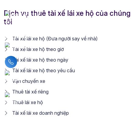
Dịch vụ thuê tài xế lái xe hộ của chúng
tôi
Tài xế lái xe hộ (Đưa người say về nhà)
Tài xế lái xe hộ theo giờ
Tài xế lái xe hộ theo ngày
Liên hệ hotline
Tài xế lái xe hộ theo yêu cầu
Vận chuyển xe
Thuê tài xế riêng
Thuê lái xe hộ
Tài xế lái xe doanh nghiệp
Copyright © 2024 - 2026
LMD - Let Me Drive
Dịch vụ
thuê tài xế lái xe hộ toàn quốc. All Rights Reserved.