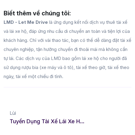
Biết thêm về chúng tôi:
LMD - Let Me Drive
là ứng dụng kết nối dịch vụ thuê tài xế
và lái xe hộ, đáp ứng nhu cầu di chuyển an toàn và tiện lợi của
khách hàng. Chỉ với vài thao tác, bạn có thể dễ dàng đặt tài xế
chuyên nghiệp, tận hưởng chuyến đi thoải mái mà không cần
tự lái. Các dịch vụ của LMD bao gồm lái xe hộ cho người đã
sử dụng rượu bia (xe máy và ô tô), tài xế theo giờ, tài xế theo
ngày, tài xế một chiều đi tỉnh.
Lùi
Tuyển Dụng Tài Xế Lái Xe Hộ Tại Nam Định – Cơ Hội Việc Làm Thu Nhập Cao