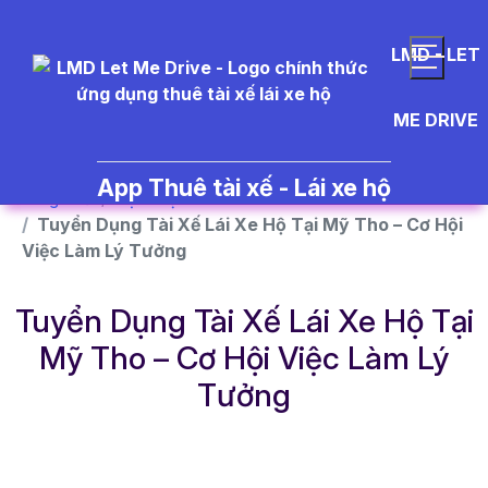
}
LMD - LET
ME DRIVE
App Thuê tài xế - Lái xe hộ
Trang chủ
Dịch vụ
Tuyển Dụng Tài Xế Lái Xe Hộ Tại Mỹ Tho – Cơ Hội
Việc Làm Lý Tưởng
Tuyển Dụng Tài Xế Lái Xe Hộ Tại
Mỹ Tho – Cơ Hội Việc Làm Lý
Tưởng