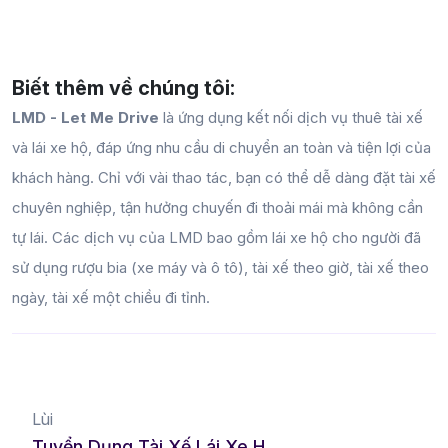
Biết thêm về chúng tôi:
LMD - Let Me Drive
là ứng dụng kết nối dịch vụ thuê tài xế
và lái xe hộ, đáp ứng nhu cầu di chuyển an toàn và tiện lợi của
khách hàng. Chỉ với vài thao tác, bạn có thể dễ dàng đặt tài xế
chuyên nghiệp, tận hưởng chuyến đi thoải mái mà không cần
tự lái. Các dịch vụ của LMD bao gồm lái xe hộ cho người đã
sử dụng rượu bia (xe máy và ô tô), tài xế theo giờ, tài xế theo
ngày, tài xế một chiều đi tỉnh.
Lùi
Tuyển Dụng Tài Xế Lái Xe Hộ Tại Mỹ Tho – Cơ Hội Việc Làm Lý Tưởng