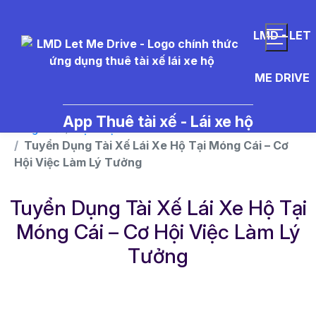
}
LMD - LET
ME DRIVE
App Thuê tài xế - Lái xe hộ
Trang chủ
Dịch vụ
Tuyển Dụng Tài Xế Lái Xe Hộ Tại Móng Cái – Cơ
Hội Việc Làm Lý Tưởng
Tuyển Dụng Tài Xế Lái Xe Hộ Tại
Móng Cái – Cơ Hội Việc Làm Lý
Tưởng