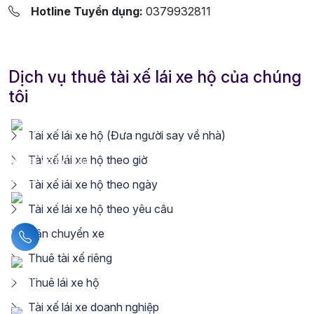
Hotline Tuyển dụng:
0379932811
Dịch vụ thuê tài xế lái xe hộ của chúng
tôi
Tài xế lái xe hộ (Đưa người say về nhà)
Tài xế lái xe hộ theo giờ
Tài xế lái xe hộ theo ngày
Tài xế lái xe hộ theo yêu cầu
Vận chuyển xe
Liên hệ hotline
Thuê tài xế riêng
Thuê lái xe hộ
Tài xế lái xe doanh nghiệp