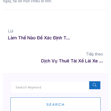
ngày, tài xế một chiều đi tỉnh.
Lùi
Làm Thế Nào Để Xác Định Tài Xế Phù Hợp Với Nhu Cầu Của Bạn?
Tiếp theo
Dịch Vụ Thuê Tài Xế Lái Xe Hộ Tại Thái Bình – Giải Pháp Di Chuyển An Toàn, Tiện Lợi
SEARCH