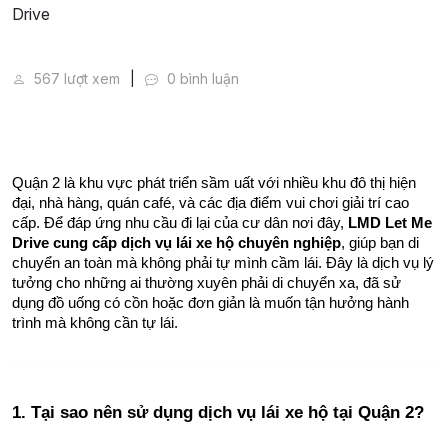
Dịch Vụ Lái Xe Hộ Tại Quận 2, TP.HCM - LMD Let Me
567 lượt xem
0 bình luận
Quận 2 là khu vực phát triển sầm uất với nhiều khu đô thị hiện 
đại, nhà hàng, quán café, và các địa điểm vui chơi giải trí cao 
cấp. Để đáp ứng nhu cầu đi lại của cư dân nơi đây, 
LMD Let Me 
Drive cung cấp dịch vụ lái xe hộ chuyên nghiệp
, giúp bạn di 
chuyển an toàn mà không phải tự mình cầm lái. Đây là dịch vụ lý 
tưởng cho những ai thường xuyên phải di chuyển xa, đã sử 
dụng đồ uống có cồn hoặc đơn giản là muốn tận hưởng hành 
trình mà không cần tự lái.
1. Tại sao nên sử dụng dịch vụ lái xe hộ tại Quận 2?