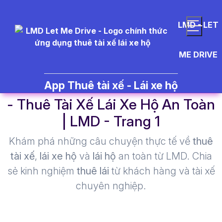
LMD - LET
ME DRIVE
tra%20c%E1%BB%A9u%20m%
App Thuê tài xế - Lái xe hộ
- Thuê Tài Xế Lái Xe Hộ An Toàn
| LMD - Trang 1​
Khám phá những câu chuyện thực tế về
thuê
tài xế
,
lái xe hộ
và
lái hộ
an toàn từ LMD. Chia
sẻ kinh nghiệm
thuê lái
từ khách hàng và tài xế
chuyên nghiệp.