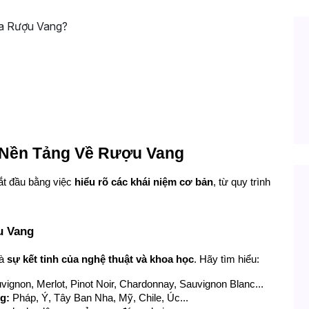
ột Chuyên Gia Rượu Vang?
 Nền Tảng Về Rượu Vang
t đầu bằng việc 
hiểu rõ các khái niệm cơ bản
, từ quy trình 
u Vang
à 
sự kết tinh của nghệ thuật và khoa học
. Hãy tìm hiểu:
vignon, Merlot, Pinot Noir, Chardonnay, Sauvignon Blanc...
g:
 Pháp, Ý, Tây Ban Nha, Mỹ, Chile, Úc...