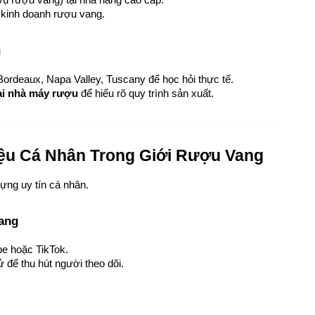
ề kinh doanh rượu vang.
u
Bordeaux, Napa Valley, Tuscany để học hỏi thực tế.
tại nhà máy rượu
 để hiểu rõ quy trình sản xuất.
ệu Cá Nhân Trong Giới Rượu Vang
ựng uy tín cá nhân.
Vang
be hoặc TikTok.
để thu hút người theo dõi.