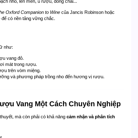
ạch nho, lên men, ủ rượu, đóng chai...
he Oxford Companion to Wine
 của Jancis Robinson hoặc 
 để có nền tảng vững chắc.
ữ như:
ượu vang đỏ.
ươi mát trong rượu.
ượu trên vòm miệng.
ưỡng và phương pháp trồng nho đến hương vị rượu.
ượu Vang Một Cách Chuyên Nghiệp
 thuyết, mà còn phải có khả năng 
cảm nhận và phân tích 