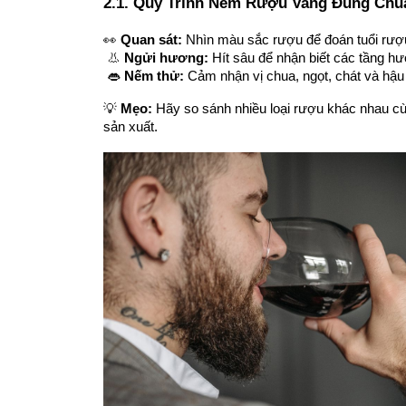
2.1. Quy Trình Nếm Rượu Vang Đúng Chu
👀 
Quan sát:
 Nhìn màu sắc rượu để đoán tuổi rượ
 👃 
Ngửi hương:
 Hít sâu để nhận biết các tầng h
 👄 
Nếm thử:
 Cảm nhận vị chua, ngọt, chát và hậu
💡 
Mẹo:
 Hãy so sánh nhiều loại rượu khác nhau cù
sản xuất.