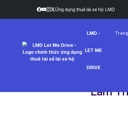
Ứng dụng thuê lái xe hộ LMD
}
LMD -
Tran
LET ME
DRIVE
Trang chủ
Dịch vụ
Làm Thế Nào Để Tr
Làm Th