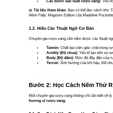
Các bước sản xuất rượu vang:
 Thu ho
📖 
Tài liệu tham khảo:
 Bạn có thể đọc sách như 
T
Wine Folly: Magnum Edition
 của Madeline Puckette
1.2. Hiểu Các Thuật Ngữ Cơ Bản
Chuyên gia rượu vang cần nắm được các thuật ng
Tannin:
 Chất tạo cảm giác chát trong r
Acidity (Độ chua):
 Yếu tố tạo nên sự t
Body (Độ đậm):
 Mức độ đầy đặn của r
Terroir:
 Ảnh hưởng của khí hậu, thổ nh
Bước 2: Học Cách Nếm Thử R
Một chuyên gia rượu vang không chỉ cần biết về lý
hương vị rượu vang
.