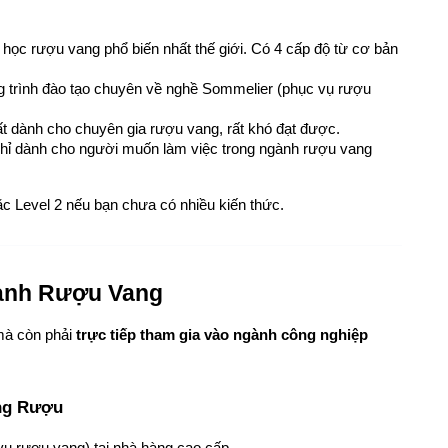
 học rượu vang phổ biến nhất thế giới. Có 4 cấp độ từ cơ bản 
 trình đào tạo chuyên về nghề Sommelier (phục vụ rượu 
t dành cho chuyên gia rượu vang, rất khó đạt được.
hỉ dành cho người muốn làm việc trong ngành rượu vang 
c Level 2 nếu bạn chưa có nhiều kiến thức.
ành Rượu Vang
à còn phải 
trực tiếp tham gia vào ngành công nghiệp 
àng Rượu
vụ rượu vang) tại nhà hàng cao cấp.