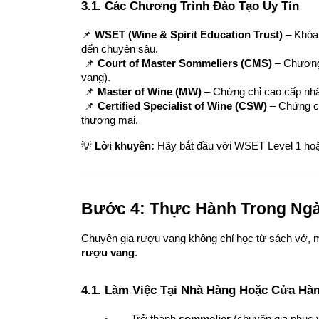
3.1. Các Chương Trình Đào Tạo Uy Tín
📌 
WSET (Wine & Spirit Education Trust)
 – Khóa
đến chuyên sâu.
 📌 
Court of Master Sommeliers (CMS)
 – Chương
vang).
 📌 
Master of Wine (MW)
 – Chứng chỉ cao cấp nhấ
 📌 
Certified Specialist of Wine (CSW)
 – Chứng c
thương mại.
💡 
Lời khuyên:
 Hãy bắt đầu với WSET Level 1 hoặ
Bước 4: Thực Hành Trong Ng
Chuyên gia rượu vang không chỉ học từ sách vở, m
rượu vang
.
4.1. Làm Việc Tại Nhà Hàng Hoặc Cửa H
Trở thành 
sommelier
 (chuyên gia phục 