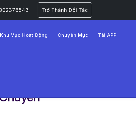
 0902376543
Trở Thành Đối Tác
Khu Vực Hoạt Động
Chuyên Mục
Tải APP
 Chuyên