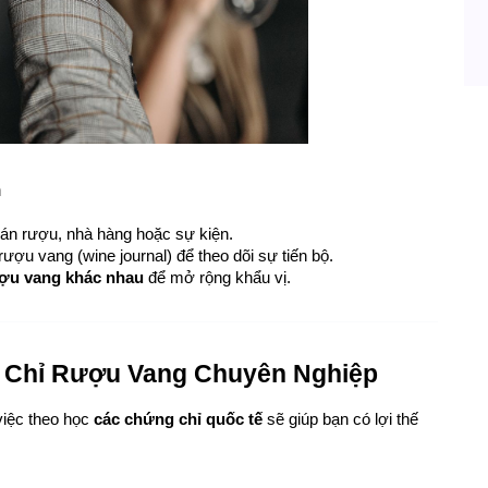
n
uán rượu, nhà hàng hoặc sự kiện.
rượu vang (wine journal) để theo dõi sự tiến bộ.
ợu vang khác nhau
 để mở rộng khẩu vị.
 Chỉ Rượu Vang Chuyên Nghiệp
iệc theo học 
các chứng chỉ quốc tế
 sẽ giúp bạn có lợi thế 