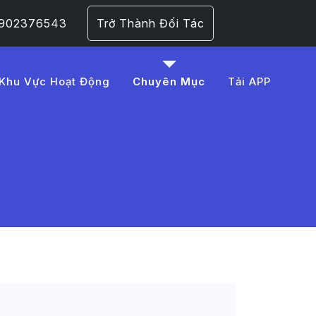
 0902376543
Trở Thành Đối Tác
Khu Vực Hoạt Động
Chuyên Mục
Tải APP
B%8Dt -
Trang 1​