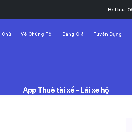
Hotline:
g Chủ
Về Chúng Tôi
Bảng Giá
Tuyển Dụng
0%E1%BB%A3u%20ng%E1%B
 Thuê Tài Xế Lái Xe Hộ | LMD - 
App Thuê tài xế - Lái xe hộ