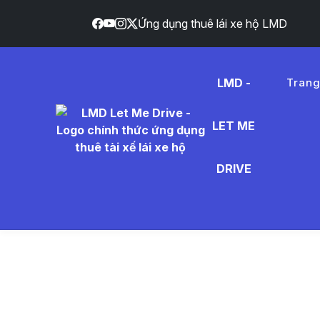
Ứng dụng thuê lái xe hộ LMD
LMD -
Tran
LET ME
r%C6%B
DRIVE
Tin Tức