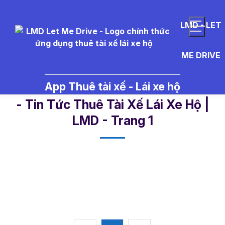
LMD - LET
ME DRIVE
App Thuê tài xế - Lái xe hộ
th%E1%BB%B1c%20%C4%91%C6
- Tin Tức Thuê Tài Xế Lái Xe Hộ |
LMD - Trang 1​