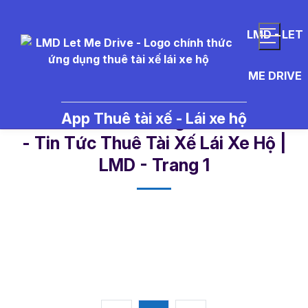
LMD - LET
ME DRIVE
App Thuê tài xế - Lái xe hộ
%C4%91%C4%83ng%20k%C3%B
- Tin Tức Thuê Tài Xế Lái Xe Hộ |
LMD - Trang 1​