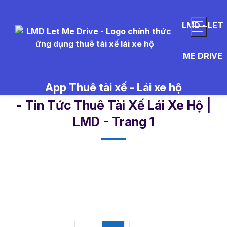
LMD - LET
ME DRIVE
App Thuê tài xế - Lái xe hộ
LMD%20%C4%90%E1%BA%AFk%
- Tin Tức Thuê Tài Xế Lái Xe Hộ |
LMD - Trang 1​