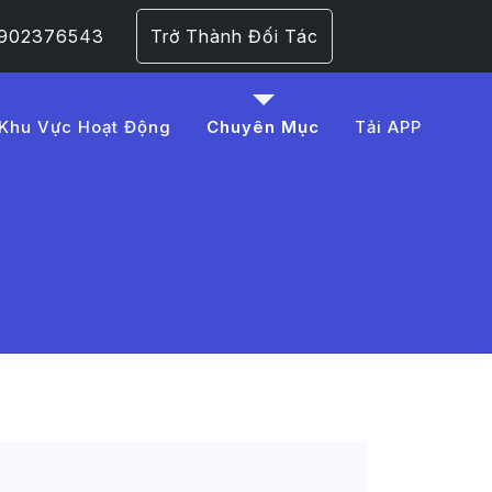
 0902376543
Trở Thành Đối Tác
Khu Vực Hoạt Động
Chuyên Mục
Tải APP
xe - Tin
ang 1​