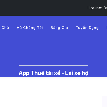
Hotline:
g Chủ
Về Chúng Tôi
Bảng Giá
Tuyển Dụng
ich%20vu%20thue%20tai%20
huê Tài Xế Lái Xe Hộ | LMD - Tr
App Thuê tài xế - Lái xe hộ