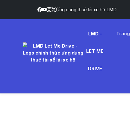
Ứng dụng thuê lái xe hộ LMD
LMD -
Tran
LET ME
anh%20d
DRIVE
Tức T