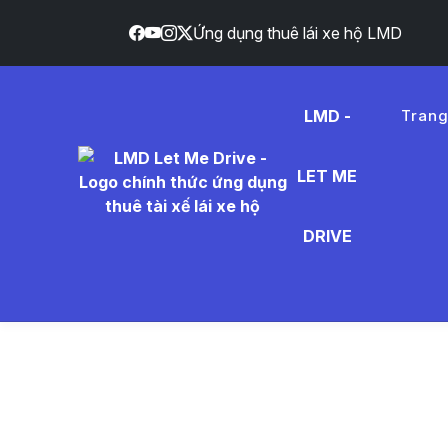
Ứng dụng thuê lái xe hộ LMD
LMD -
Tran
LET ME
c%C3%A
DRIVE
- Tin Tứ