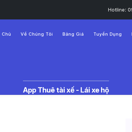
Hotline:
g Chủ
Về Chúng Tôi
Bảng Giá
Tuyển Dụng
1c%20lo%E1%BA%A1i%20ch
c Thuê Tài Xế Lái Xe Hộ | LMD -
App Thuê tài xế - Lái xe hộ