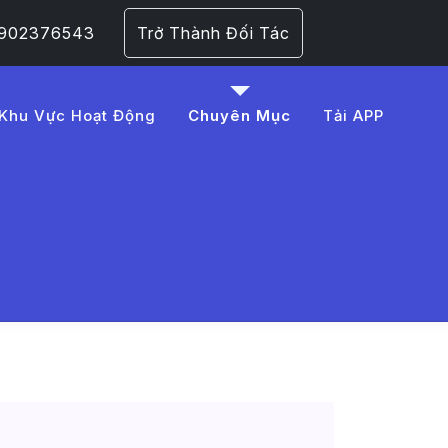
 0902376543
Trở Thành Đối Tác
Khu Vực Hoạt Động
Chuyên Mục
Tải APP
ai%20r%C6%B0%E1%BB%A3
 Trang 1​