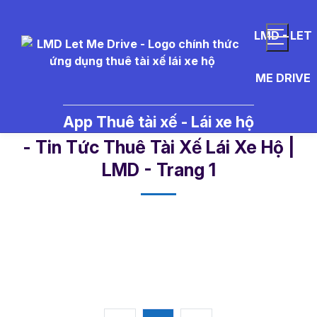
LMD - LET
ME DRIVE
App Thuê tài xế - Lái xe hộ
ch%E1%BB%8Dn%20d%E1%BA%A
- Tin Tức Thuê Tài Xế Lái Xe Hộ |
LMD - Trang 1​