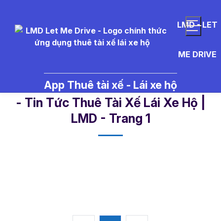
LMD - LET
ME DRIVE
App Thuê tài xế - Lái xe hộ
chai%20r%C6%B0%E1%BB%A3u%
- Tin Tức Thuê Tài Xế Lái Xe Hộ |
LMD - Trang 1​