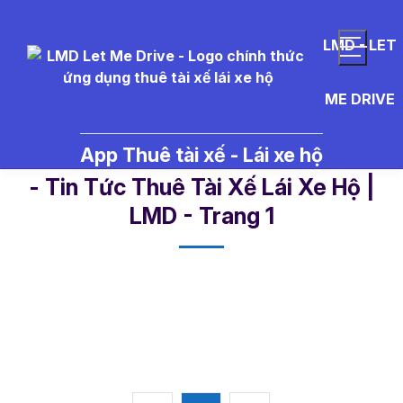
LMD - LET
ME DRIVE
App Thuê tài xế - Lái xe hộ
du%20l%E1%BB%8Bch%20bi%E1
- Tin Tức Thuê Tài Xế Lái Xe Hộ |
LMD - Trang 1​