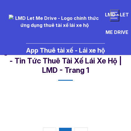
LMD - LET
ME DRIVE
App Thuê tài xế - Lái xe hộ
gi%C3%A1%20xe%20l%C4%83n%
- Tin Tức Thuê Tài Xế Lái Xe Hộ |
LMD - Trang 1​