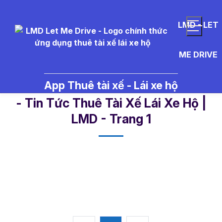
LMD - LET
ME DRIVE
App Thuê tài xế - Lái xe hộ
k%C3%ADnh%20xe%20tr%E1%B
- Tin Tức Thuê Tài Xế Lái Xe Hộ |
LMD - Trang 1​