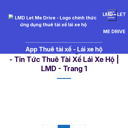
LMD - LET
ME DRIVE
App Thuê tài xế - Lái xe hộ
k%E1%BB%B3%20ngh%E1%BB%8
- Tin Tức Thuê Tài Xế Lái Xe Hộ |
LMD - Trang 1​