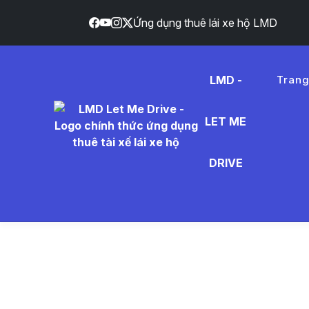
Ứng dụng thuê lái xe hộ LMD
LMD -
Tran
LET ME
k%E1%B
DRIVE
- Tin Tứ