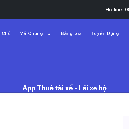
Hotline:
g Chủ
Về Chúng Tôi
Bảng Giá
Tuyển Dụng
B%B9%20n%C4%83ng%20%
c Thuê Tài Xế Lái Xe Hộ | LMD -
App Thuê tài xế - Lái xe hộ