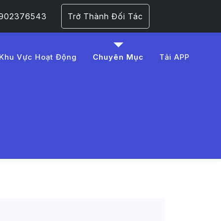
 0902376543
Trở Thành Đối Tác
Khu Vực Hoạt Động
Chuyên Mục
Tải APP
C4%91%E1%BB%97%20xe
 Trang 1​