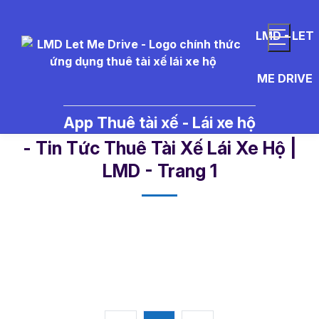
LMD - LET
ME DRIVE
App Thuê tài xế - Lái xe hộ
l%C3%A1i%20xe%20h%E1%BB%
- Tin Tức Thuê Tài Xế Lái Xe Hộ |
LMD - Trang 1​