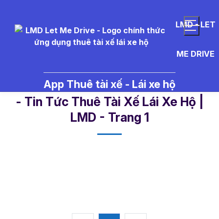
LMD - LET
ME DRIVE
App Thuê tài xế - Lái xe hộ
l%C3%A1i%20xe%20h%E1%BB%
- Tin Tức Thuê Tài Xế Lái Xe Hộ |
LMD - Trang 1​