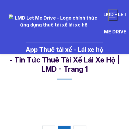
LMD - LET
ME DRIVE
App Thuê tài xế - Lái xe hộ
l%C3%A1i%20xe%20h%E1%BB%
- Tin Tức Thuê Tài Xế Lái Xe Hộ |
LMD - Trang 1​