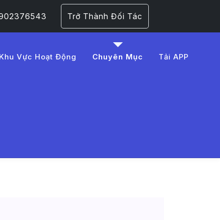
 0902376543
Trở Thành Đối Tác
Khu Vực Hoạt Động
Chuyên Mục
Tải APP
1%BB%91c%20gia
 Trang 1​