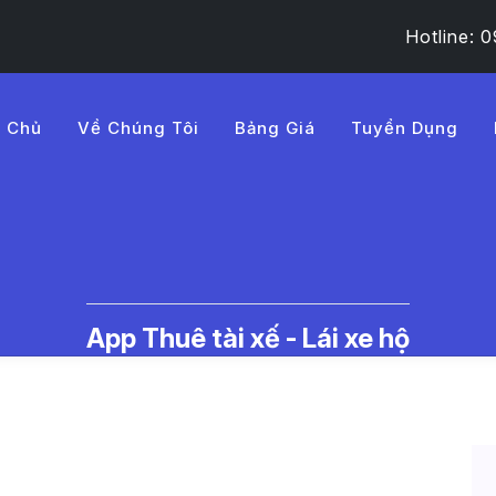
Hotline:
g Chủ
Về Chúng Tôi
Bảng Giá
Tuyển Dụng
%8Bch%20concert%20qu%E
c Thuê Tài Xế Lái Xe Hộ | LMD -
App Thuê tài xế - Lái xe hộ