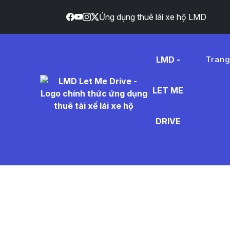
Ứng dụng thuê lái xe hộ LMD
LMD -
Tran
LET ME
l%E1%BB
DRIVE
- Tin Tứ